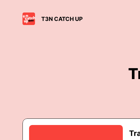
T3N CATCH UP
T