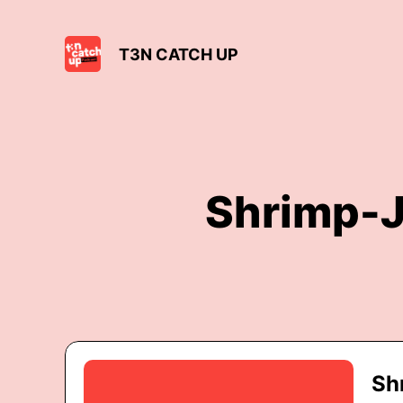
T3N CATCH UP
Shrimp-J